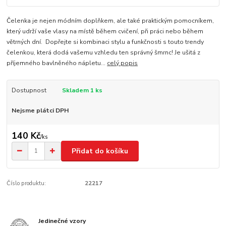
Čelenka je nejen módním doplňkem, ale také praktickým pomocníkem,
který udrží vaše vlasy na místě během cvičení, při práci nebo během
větrných dní. Dopřejte si kombinaci stylu a funkčnosti s touto trendy
čelenkou, která dodá vašemu vzhledu ten správný šmrnc! Je ušitá z
příjemného bavlněného nápletu...
celý popis
Dostupnost
Skladem 1 ks
Nejsme plátci DPH
140 Kč
/
ks
Přidat do košíku
Číslo produktu:
22217
Jedinečné vzory