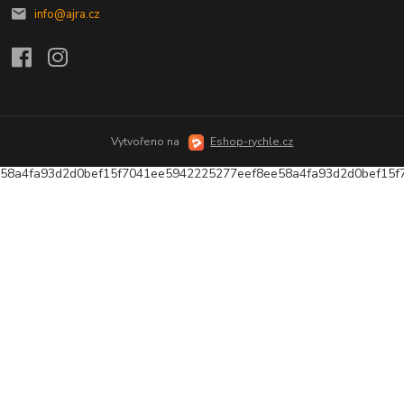
info@ajra.cz
Vytvořeno na
Eshop-rychle.cz
58a4fa93d2d0bef15f7041ee5942225277eef8ee58a4fa93d2d0bef15f