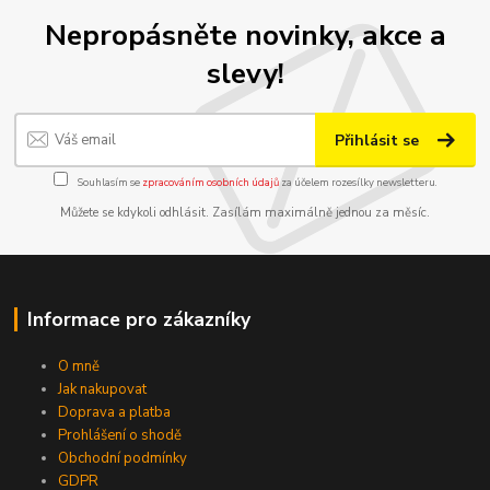
Nepropásněte novinky, akce a
slevy!
Přihlásit se
Souhlasím se
zpracováním osobních údajů
za účelem rozesílky newsletteru.
Můžete se kdykoli odhlásit. Zasílám maximálně jednou za měsíc.
Informace pro zákazníky
O mně
Jak nakupovat
Doprava a platba
Prohlášení o shodě
Obchodní podmínky
GDPR