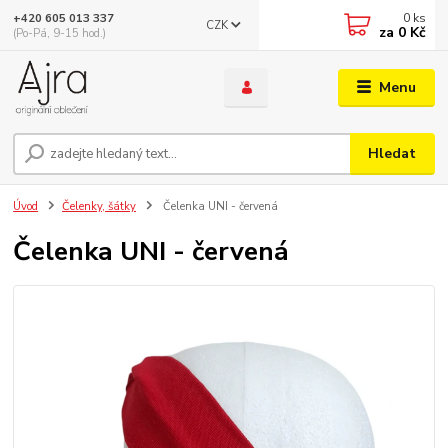
0
ks
+420 605 013 337
CZK
za
0 Kč
(Po-Pá, 9-15 hod.)
Menu
Hledat
Úvod
Čelenky, šátky
Čelenka UNI - červená
Čelenka UNI - červená