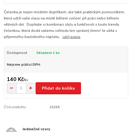
Čelenka je nejen módním doplňkem, ale také praktickým pomocníkem,
který udrží vaše vlasy na místě během cvičení, při práci nebo během
větrných dní. Dopřejte si kombinaci stylu a funkčnosti s touto trendy
čelenkou, která dodá vašemu vzhledu ten správný šmrnc! Je ušitá z
příjemného bavlněného nápletu...
celý popis
Dostupnost
Skladem 1 ks
Nejsme plátci DPH
140 Kč
/
ks
Přidat do košíku
Číslo produktu:
22215
Jedinečné vzory