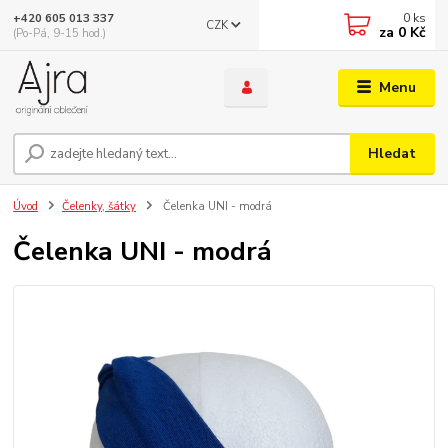
0
ks
+420 605 013 337
CZK
za
0 Kč
(Po-Pá, 9-15 hod.)
Menu
Hledat
Úvod
Čelenky, šátky
Čelenka UNI - modrá
Čelenka UNI - modrá