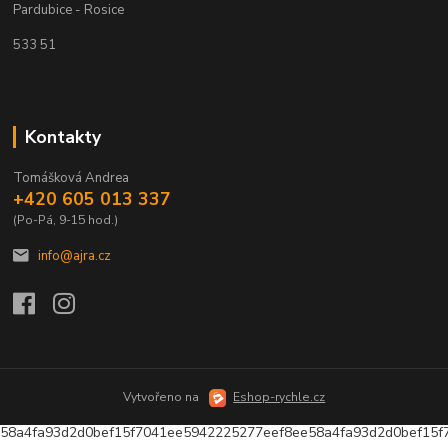
Pardubice - Rosice
533 51
Kontakty
Tomášková Andrea
+420 605 013 337
(Po-Pá, 9-15 hod.)
info@ajra.cz
Vytvořeno na
Eshop-rychle.cz
58a4fa93d2d0bef15f7041ee5942225277eef8ee58a4fa93d2d0bef15f