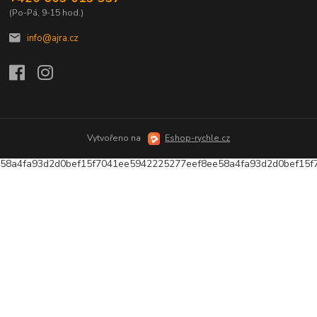
(Po-Pá, 9-15 hod.)
info@ajra.cz
Vytvořeno na
Eshop-rychle.cz
58a4fa93d2d0bef15f7041ee5942225277eef8ee58a4fa93d2d0bef15f