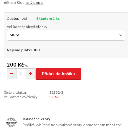
děti do 3let.
celý popis
Dostupnost
Skladem 1 ks
Velikost čepice/čelenky
Nejsme plátci DPH
200 Kč
/
ks
Přidat do košíku
Číslo produktu:
32302-3
Velikost čepice/čelenky:
50-51
Jedinečné vzory
Pečlivě vybírané neokoukané vzory v omezeném množství.