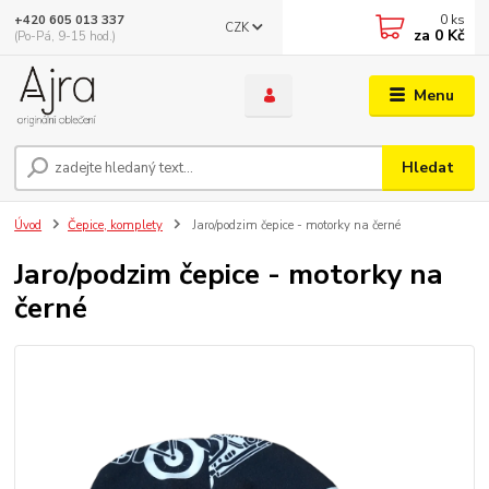
0
ks
+420 605 013 337
CZK
za
0 Kč
(Po-Pá, 9-15 hod.)
Menu
Hledat
Úvod
Čepice, komplety
Jaro/podzim čepice - motorky na černé
Jaro/podzim čepice - motorky na
černé