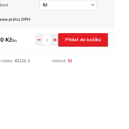
ikost
sme plátci DPH
0 Kč
Přidat do košíku
/
ks
roduktu:
82221-1
Velikost:
92