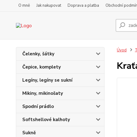
O mně
Jak nakupovat
Doprava a platba
Obchodní podmí
Úvod
T
Čelenky, šátky
Krať
Čepice, komplety
Legíny, legíny se sukní
Mikiny, mikinošaty
Spodní prádlo
Softshellové kalhoty
Sukně