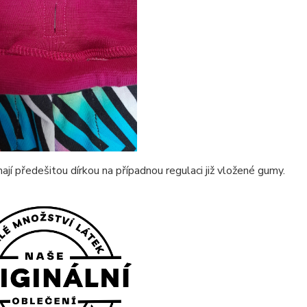
ají předešitou dírkou na případnou regulaci již vložené gumy.