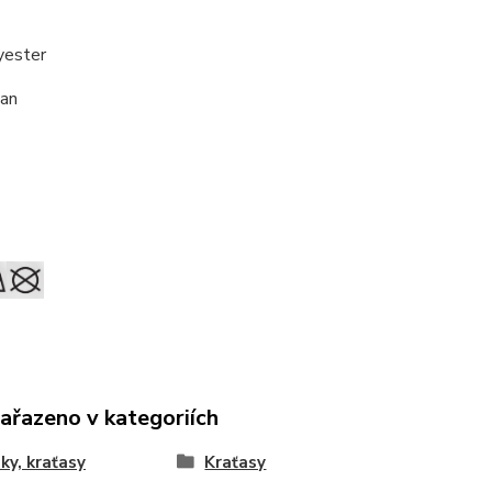
yester
an
zařazeno v kategoriích
ky, kraťasy
Kraťasy