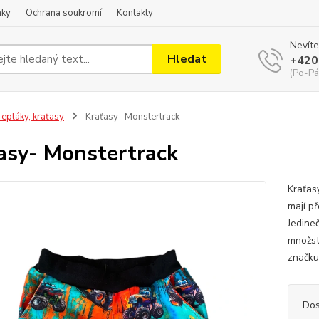
nky
Ochrana soukromí
Kontakty
Nevíte
Hledat
+420
(Po-Pá
epláky, kraťasy
Kraťasy- Monstertrack
asy- Monstertrack
Kraťas
mají p
Jedine
množst
značku
Dos