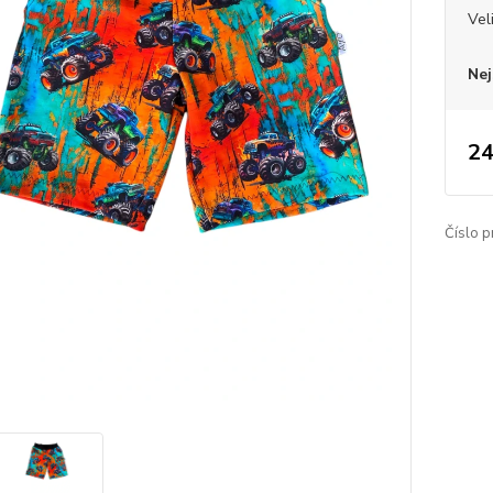
Vel
Nej
24
Číslo p