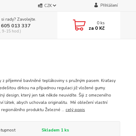
Přihlášení
CZK
 si rady? Zavolejte.
0
ks
 605 013 337
za
0 Kč
, 9-15 hod.)
y z příjemné bavlněné teplákoviny s pružným pasem. Kraťasy
ředešitou dírkou na případnou regulaci již vložené gumy.
čný design, který jen tak někde neuvidíte. Šiji z omezeného
ví látek, abych uchovala originalitu. Mé oblečení vlastní
 regionálního produktu Železné ...
celý popis
tupnost
Skladem 1 ks