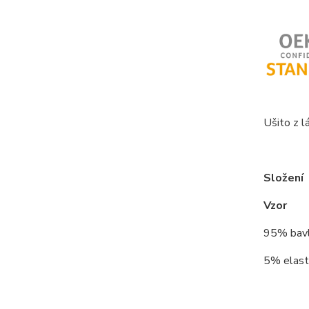
Ušito z lá
Složení
Vzor
95% bav
5% elast