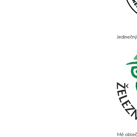
Jedinečný
Mé obleče