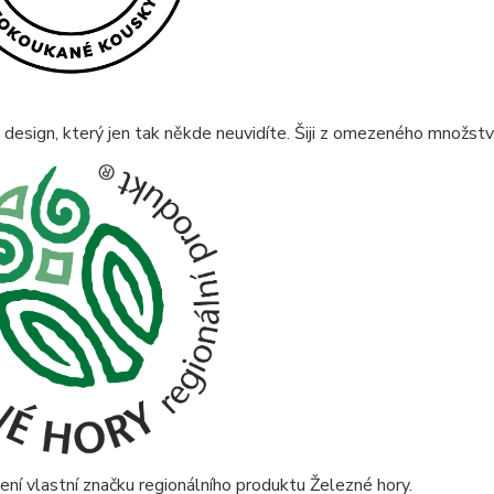
 design, který jen tak někde neuvidíte. Šiji z omezeného množství
ní vlastní značku regionálního produktu Železné hory.