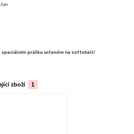
stan
 speciálním prášku určeném na softshell!
jící zboží
1