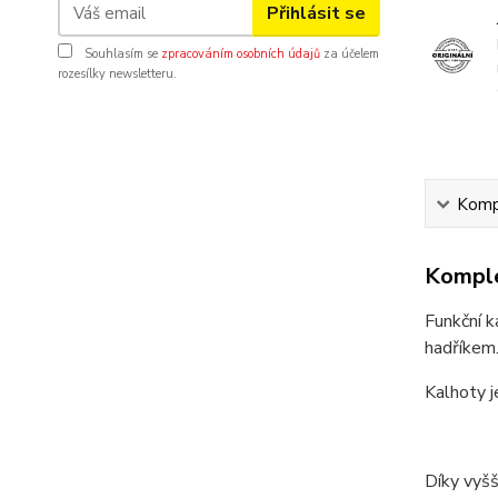
Přihlásit se
Souhlasím se
zpracováním osobních údajů
za účelem
rozesílky newsletteru.
Kompl
Komple
Funkční k
hadříkem
Kalhoty j
Díky vyšš