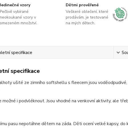
Jedinečné vzory
Dětmi prověřené
Pečlivě vybírané
Veškeré oblečení, které
neokoukané vzory v
prodávám, je testované
omezeném množství.
na mých dětech.
etní specifikace
Sou
tní specifikace
alhoty ušité ze zimního softshellu s fleecem jsou voděodpudivé, 
.
e možné i podvléknout. Jsou vhodné na venkovní aktivity, ale třeb
ímu pasu nepotáhne dětem na záda. Děti ocení velké kapsy, do 