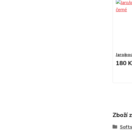
Jaro/po
180 K
Zboží 
Softs