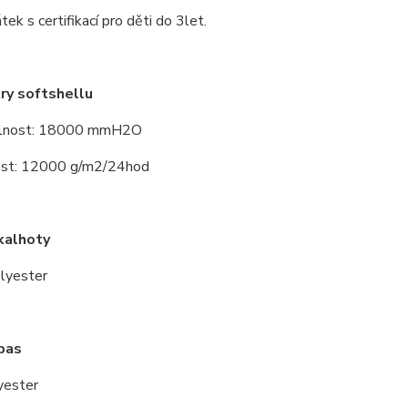
tek s certifikací pro děti do 3let.
ry softshellu
lnost: 18000 mmH2O
st: 12000 g/m2/24hod
kalhoty
lyester
pas
yester