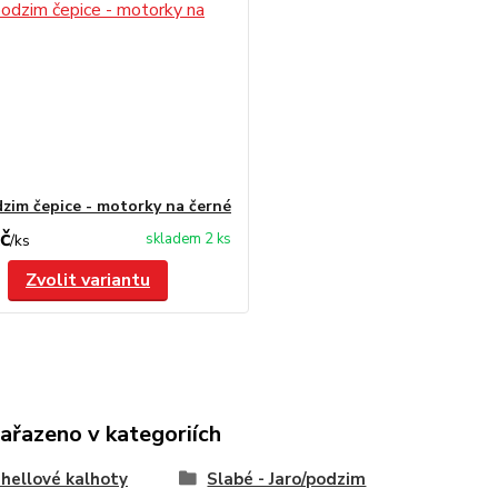
dzim čepice - motorky na černé
č
skladem 2 ks
/
ks
Zvolit variantu
zařazeno v kategoriích
hellové kalhoty
Slabé - Jaro/podzim