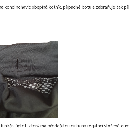
a konci nohavic obepíná kotník, případně botu a zabraňuje tak při
 funkční úplet, který má předešitou dírku na regulaci vložené gu