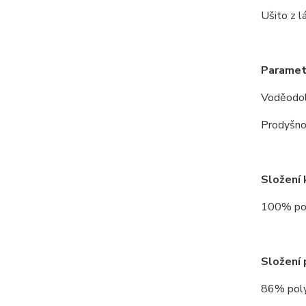
Ušito z lá
Paramet
Voděodo
Prodyšno
Složení 
100% po
Složení 
86% pol