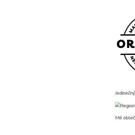
Jedinečný
Mé obleče