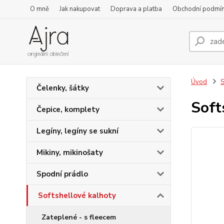
O mně
Jak nakupovat
Doprava a platba
Obchodní podmí
Úvod
S
Čelenky, šátky
Soft
Čepice, komplety
Legíny, legíny se sukní
Mikiny, mikinošaty
Spodní prádlo
Softshellové kalhoty
Zateplené - s fleecem