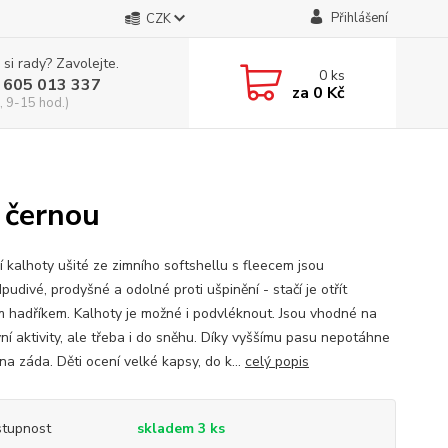
Přihlášení
CZK
 si rady? Zavolejte.
0
ks
 605 013 337
za
0 Kč
, 9-15 hod.)
s černou
í kalhoty ušité ze zimního softshellu s fleecem jsou
udivé, prodyšné a odolné proti ušpinění - stačí je otřít
 hadříkem. Kalhoty je možné i podvléknout. Jsou vhodné na
ní aktivity, ale třeba i do sněhu. Díky vyššímu pasu nepotáhne
a záda. Děti ocení velké kapsy, do k...
celý popis
tupnost
skladem 3 ks