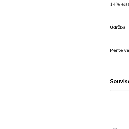
14% ela
Údržba
Perte ve
Souvise