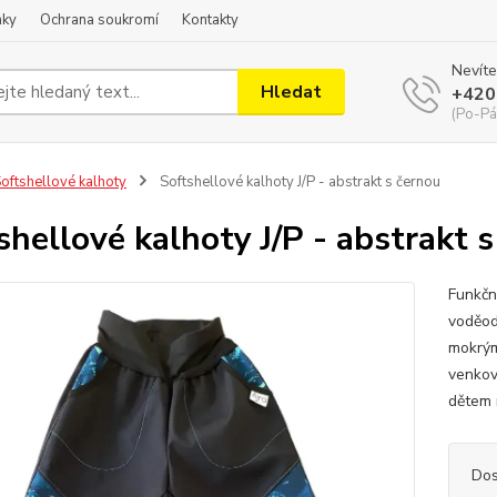
nky
Ochrana soukromí
Kontakty
Nevíte
Hledat
+420
(Po-Pá
oftshellové kalhoty
Softshellové kalhoty J/P - abstrakt s černou
shellové kalhoty J/P - abstrakt 
Funkčn
voděodp
mokrým
venkov
dětem n
Dos