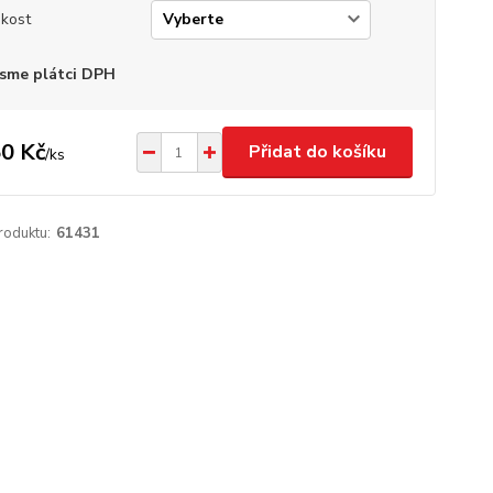
ikost
sme plátci DPH
0 Kč
Přidat do košíku
/
ks
roduktu:
61431