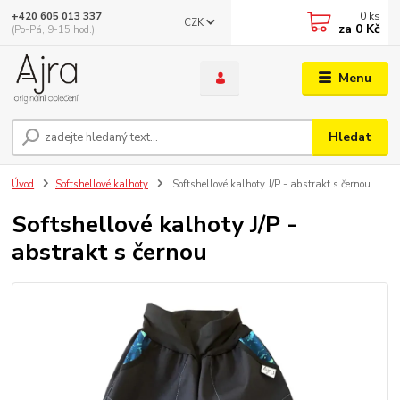
0
ks
+420 605 013 337
CZK
za
0 Kč
(Po-Pá, 9-15 hod.)
Menu
Hledat
Úvod
Softshellové kalhoty
Softshellové kalhoty J/P - abstrakt s černou
Softshellové kalhoty J/P -
abstrakt s černou