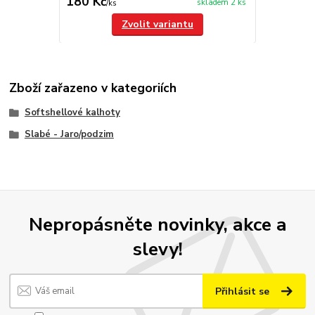
180 Kč
skladem 2 ks
/
ks
Zvolit variantu
Zboží zařazeno v kategoriích
Softshellové kalhoty
Slabé - Jaro/podzim
Nepropásněte novinky, akce a
slevy!
Přihlásit se