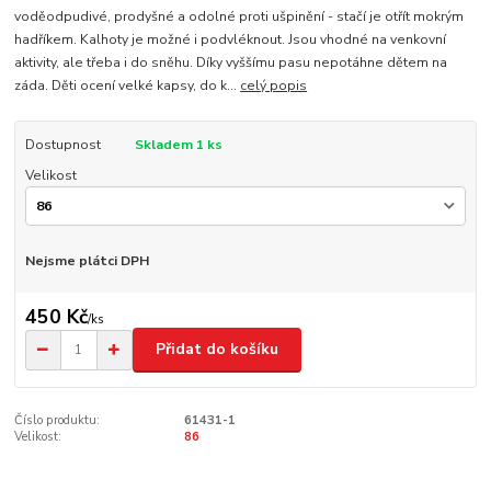
voděodpudivé, prodyšné a odolné proti ušpinění - stačí je otřít mokrým
hadříkem. Kalhoty je možné i podvléknout. Jsou vhodné na venkovní
aktivity, ale třeba i do sněhu. Díky vyššímu pasu nepotáhne dětem na
záda. Děti ocení velké kapsy, do k...
celý popis
Dostupnost
Skladem 1 ks
Velikost
Nejsme plátci DPH
450 Kč
/
ks
Přidat do košíku
Číslo produktu:
61431-1
Velikost:
86