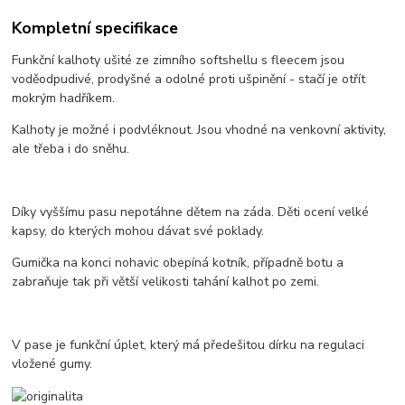
Kompletní specifikace
Funkční kalhoty ušité ze zimního softshellu s fleecem jsou
voděodpudivé, prodyšné a odolné proti ušpinění - stačí je otřít
mokrým hadříkem.
Kalhoty je možné i podvléknout. Jsou vhodné na venkovní aktivity,
ale třeba i do sněhu.
Díky vyššímu pasu nepotáhne dětem na záda. Děti ocení velké
kapsy, do kterých mohou dávat své poklady.
Gumička na konci nohavic obepíná kotník, případně botu a
zabraňuje tak při větší velikosti tahání kalhot po zemi.
V pase je funkční úplet, který má předešitou dírku na regulaci
vložené gumy.