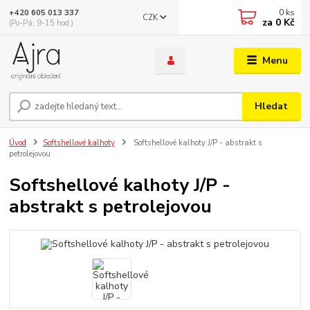
0
ks
+420 605 013 337
CZK
za
0 Kč
(Po-Pá, 9-15 hod.)
Menu
Hledat
Úvod
Softshellové kalhoty
Softshellové kalhoty J/P - abstrakt s
petrolejovou
Softshellové kalhoty J/P -
abstrakt s petrolejovou