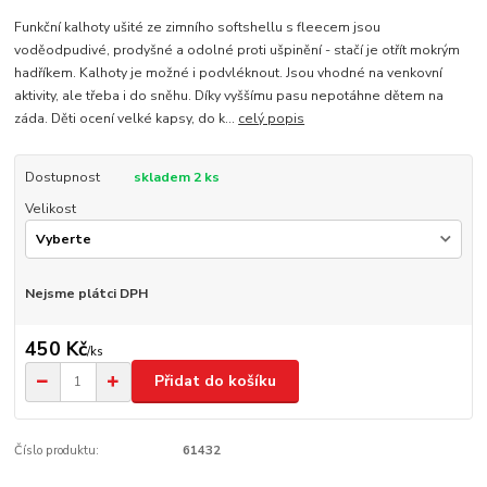
Funkční kalhoty ušité ze zimního softshellu s fleecem jsou
voděodpudivé, prodyšné a odolné proti ušpinění - stačí je otřít mokrým
hadříkem. Kalhoty je možné i podvléknout. Jsou vhodné na venkovní
aktivity, ale třeba i do sněhu. Díky vyššímu pasu nepotáhne dětem na
záda. Děti ocení velké kapsy, do k...
celý popis
Dostupnost
skladem 2 ks
Velikost
Nejsme plátci DPH
450 Kč
/
ks
Přidat do košíku
Číslo produktu:
61432