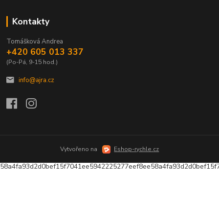
Kontakty
Tomášková Andrea
+420 605 013 337
(Po-Pá, 9-15 hod.)
info@ajra.cz
Vytvořeno na
Eshop-rychle.cz
58a4fa93d2d0bef15f7041ee5942225277eef8ee58a4fa93d2d0bef15f