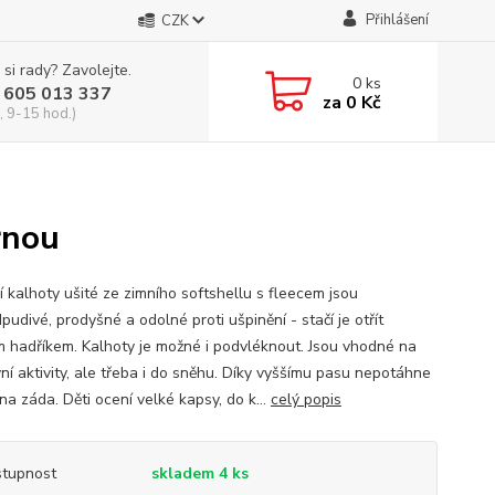
Přihlášení
CZK
 si rady? Zavolejte.
0
ks
 605 013 337
za
0 Kč
, 9-15 hod.)
rnou
í kalhoty ušité ze zimního softshellu s fleecem jsou
udivé, prodyšné a odolné proti ušpinění - stačí je otřít
 hadříkem. Kalhoty je možné i podvléknout. Jsou vhodné na
ní aktivity, ale třeba i do sněhu. Díky vyššímu pasu nepotáhne
a záda. Děti ocení velké kapsy, do k...
celý popis
tupnost
skladem 4 ks