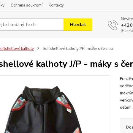
nky
Ochrana soukromí
Kontakty
Nevíte
Hledat
+420
(Po-Pá
oftshellové kalhoty
Softshellové kalhoty J/P - máky s černou
shellové kalhoty J/P - máky s če
Funkčn
voděodp
mokrým
venkov
dětem n
Dos