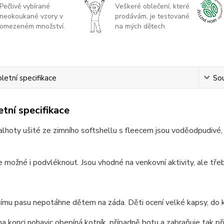
Pečlivě vybírané
Veškeré oblečení, které
neokoukané vzory v
prodávám, je testované
omezeném množství.
na mých dětech.
etní specifikace
Sou
tní specifikace
alhoty ušité ze zimního softshellu s fleecem jsou voděodpudivé, 
.
e možné i podvléknout. Jsou vhodné na venkovní aktivity, ale třeb
ímu pasu nepotáhne dětem na záda. Děti ocení velké kapsy, do 
a konci nohavic obepíná kotník, případně botu a zabraňuje tak při