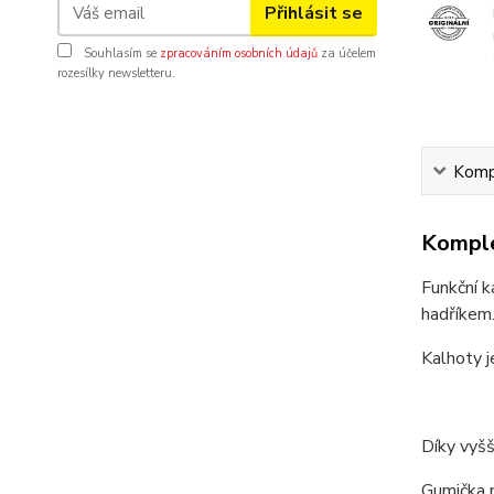
Přihlásit se
Souhlasím se
zpracováním osobních údajů
za účelem
rozesílky newsletteru.
Kompl
Komple
Funkční k
hadříkem
Kalhoty j
Díky vyšš
Gumička n