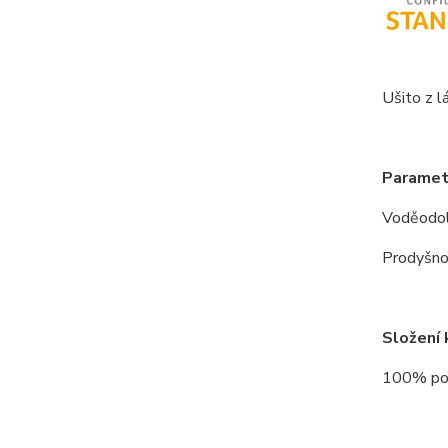
Ušito z lá
Paramet
Voděodo
Prodyšno
Složení 
100% po