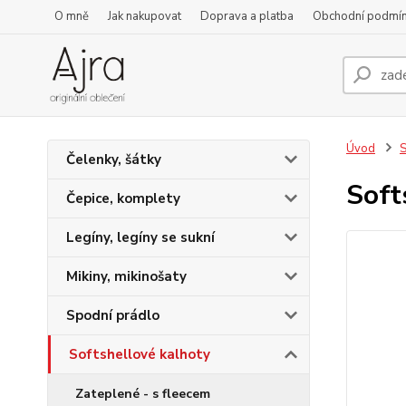
O mně
Jak nakupovat
Doprava a platba
Obchodní podmí
Úvod
S
Čelenky, šátky
Soft
Čepice, komplety
Legíny, legíny se sukní
Mikiny, mikinošaty
Spodní prádlo
Softshellové kalhoty
Zateplené - s fleecem