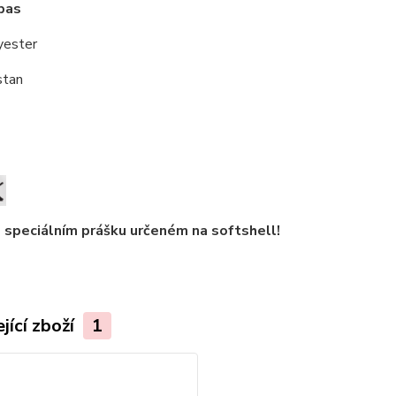
pas
yester
stan
 speciálním prášku určeném na softshell!
jící zboží
1