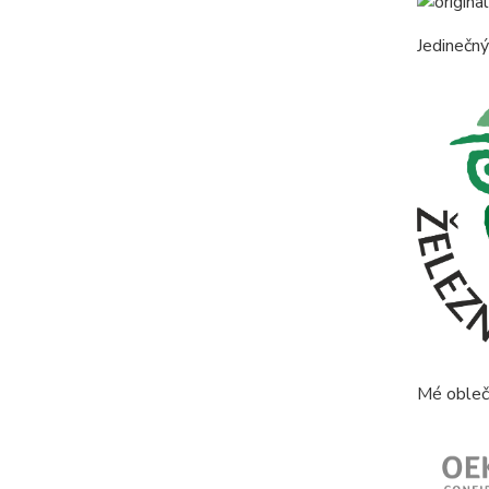
Jedinečný
Mé obleče