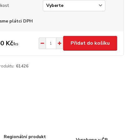
ikost
sme plátci DPH
0 Kč
Přidat do košíku
/
ks
roduktu:
61426
Regionální produkt
Vyrobeno v ČR