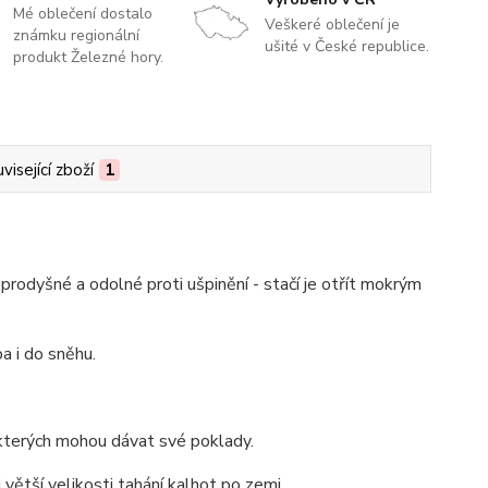
Mé oblečení dostalo
Veškeré oblečení je
známku regionální
ušité v České republice.
produkt Železné hory.
visející zboží
1
prodyšné a odolné proti ušpinění - stačí je otřít mokrým
a i do sněhu.
kterých mohou dávat své poklady.
 větší velikosti tahání kalhot po zemi.