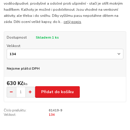
voděodpudivé, prodyšné a odolné proti ušpinění - stačí je otřít mokrým
hadříkem. Kalhoty je možné i podvléknout. Jsou vhodné na venkovní
aktivity, ale třeba i do sněhu. Díky vyššímu pasu nepotáhne dětem na
záda. Děti ocení velké kapsy, do k...
celý popis
Dostupnost
Skladem 1 ks
Velikost
Nejsme plátci DPH
630 Kč
/
ks
Přidat do košíku
Číslo produktu:
61419-9
Velikost:
134