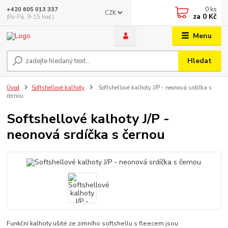
0
ks
+420 605 013 337
CZK
za
0 Kč
(Po-Pá, 9-15 hod.)
Menu
Hledat
Úvod
Softshellové kalhoty
Softshellové kalhoty J/P - neonová srdíčka s
černou
Softshellové kalhoty J/P -
neonová srdíčka s černou
Funkční kalhoty ušité ze zimního softshellu s fleecem jsou