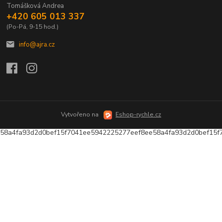
Tomášková Andrea
+420 605 013 337
(Po-Pá, 9-15 hod.)
info@ajra.cz
Vytvořeno na
Eshop-rychle.cz
58a4fa93d2d0bef15f7041ee5942225277eef8ee58a4fa93d2d0bef15f