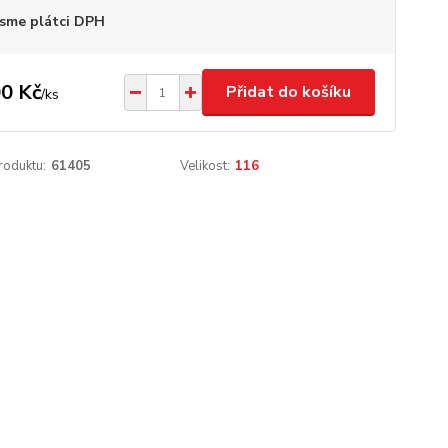
sme plátci DPH
0 Kč
Přidat do košíku
/
ks
roduktu:
61405
Velikost:
116