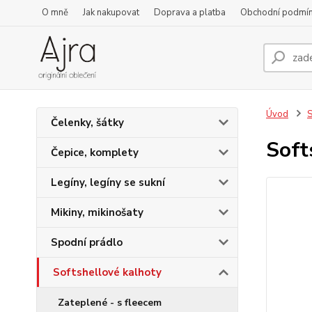
O mně
Jak nakupovat
Doprava a platba
Obchodní podmí
Úvod
S
Čelenky, šátky
Soft
Čepice, komplety
Legíny, legíny se sukní
Mikiny, mikinošaty
Spodní prádlo
Softshellové kalhoty
Zateplené - s fleecem