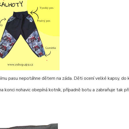
ímu pasu nepotáhne dětem na záda. Děti ocení velké kapsy, do 
a konci nohavic obepíná kotník, případně botu a zabraňuje tak při