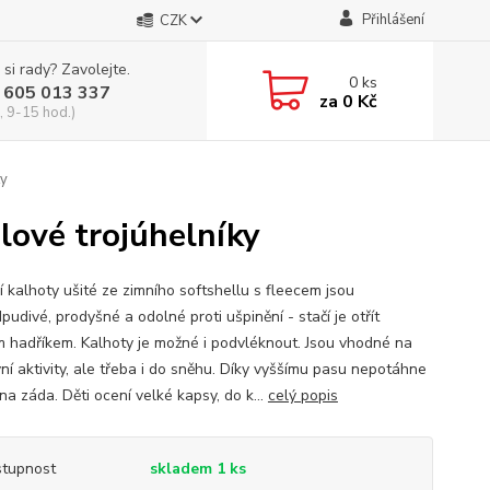
Přihlášení
CZK
 si rady? Zavolejte.
0
ks
 605 013 337
za
0 Kč
, 9-15 hod.)
ky
alové trojúhelníky
í kalhoty ušité ze zimního softshellu s fleecem jsou
udivé, prodyšné a odolné proti ušpinění - stačí je otřít
 hadříkem. Kalhoty je možné i podvléknout. Jsou vhodné na
ní aktivity, ale třeba i do sněhu. Díky vyššímu pasu nepotáhne
a záda. Děti ocení velké kapsy, do k...
celý popis
tupnost
skladem 1 ks