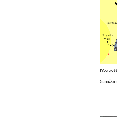
Díky vyšš
Gumička n