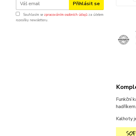
Přihlásit se
Souhlasím se
zpracováním osobních údajů
za účelem
rozesílky newsletteru.
Komple
Funkční k
hadříkem
Kalhoty j