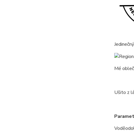
Jedinečný
Mé obleče
Ušito z lá
Paramet
Voděodo