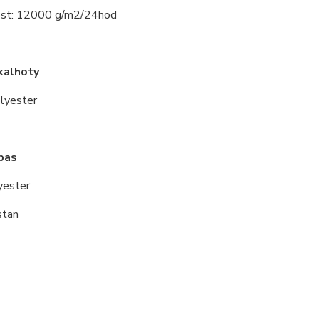
st: 12000 g/m2/24hod
kalhoty
lyester
pas
yester
stan