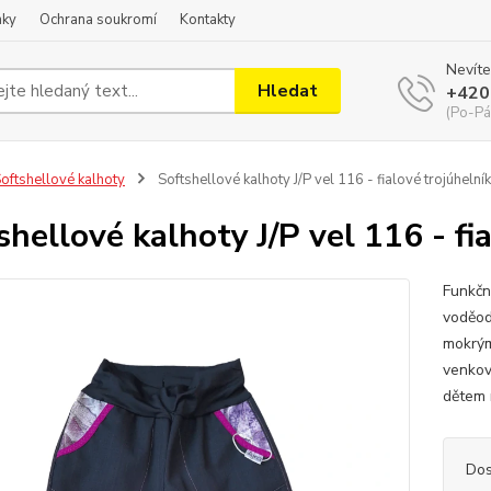
nky
Ochrana soukromí
Kontakty
Nevíte
Hledat
+420
(Po-Pá
oftshellové kalhoty
Softshellové kalhoty J/P vel 116 - fialové trojúhelní
shellové kalhoty J/P vel 116 - fi
Funkčn
voděodp
mokrým
venkov
dětem n
Dos