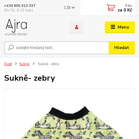
0
ks
+420 605 013 337
CZK
za
0 Kč
(Po-Pá, 9-15 hod.)
Menu
Hledat
Úvod
Sukně
Sukně- zebry
Sukně- zebry