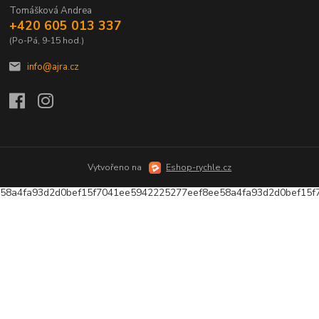
Tomášková Andrea
+420 605 013 337
(Po-Pá, 9-15 hod.)
info@ajra.cz
Vytvořeno na
Eshop-rychle.cz
58a4fa93d2d0bef15f7041ee5942225277eef8ee58a4fa93d2d0bef15f