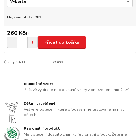
Nejsme plátci DPH
260 Kč
/
ks
Přidat do košíku
Číslo produktu:
71928
Jedinečné vzory
Pečlivě vybírané neokoukané vzory v omezeném množství.
Dětmi prověřené
Veškeré oblečení, které prodávám, je testované na mých
dětech.
Regionální produkt
Mé oblečení dostalo známku regionální produkt Železné
hory.