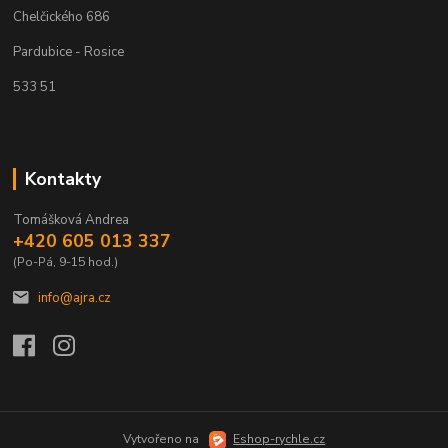
Chelčického 686
Pardubice - Rosice
533 51
Kontakty
Tomášková Andrea
+420 605 013 337
(Po-Pá, 9-15 hod.)
info@ajra.cz
Vytvořeno na
Eshop-rychle.cz