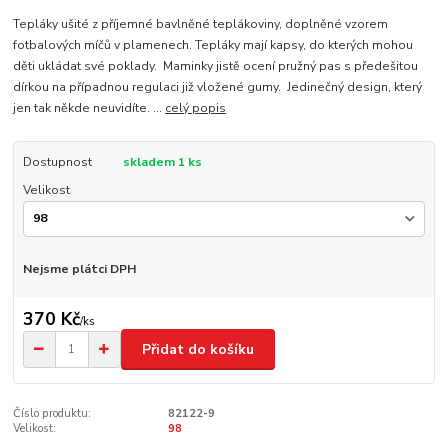
Tepláky ušité z příjemné bavlněné teplákoviny, doplněné vzorem
fotbalových míčů v plamenech. Tepláky mají kapsy, do kterých mohou
děti ukládat své poklady. Maminky jistě ocení pružný pas s předešitou
dírkou na případnou regulaci již vložené gumy. Jedinečný design, který
jen tak někde neuvidíte. ...
celý popis
Dostupnost
skladem 1 ks
Velikost
Nejsme plátci DPH
370 Kč
/
ks
Přidat do košíku
Číslo produktu:
82122-9
Velikost:
98