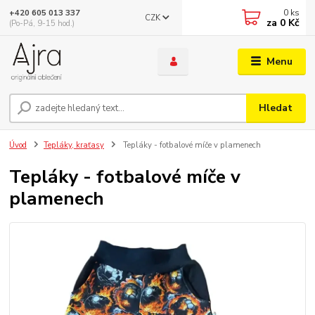
0
ks
+420 605 013 337
CZK
za
0 Kč
(Po-Pá, 9-15 hod.)
Menu
Hledat
Úvod
Tepláky, kraťasy
Tepláky - fotbalové míče v plamenech
Tepláky - fotbalové míče v
plamenech