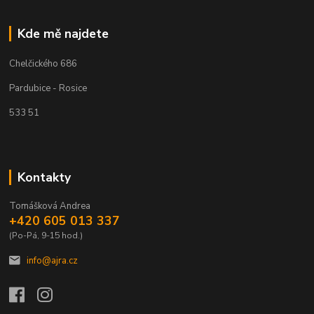
Kde mě najdete
Chelčického 686
Pardubice - Rosice
533 51
Kontakty
Tomášková Andrea
+420 605 013 337
(Po-Pá, 9-15 hod.)
info@ajra.cz