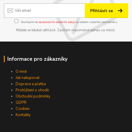
Přihlásit se
Souhlasím se
zpracováním osobních údajů
za účelem rozesílky newsletteru.
Můžete se kdykoli odhlásit. Zasílám maximálně jednou za měsíc.
Informace pro zákazníky
O mně
Jak nakupovat
Doprava a platba
Prohlášení o shodě
Obchodní podmínky
GDPR
Cookies
Kontakty