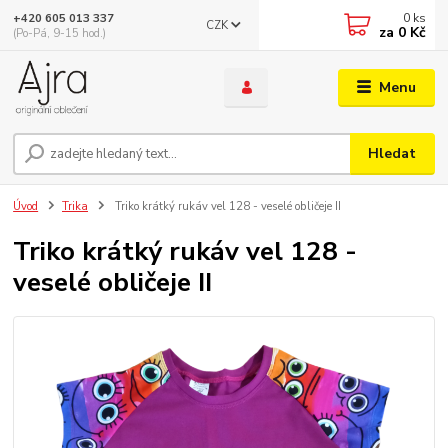
0
ks
+420 605 013 337
CZK
za
0 Kč
(Po-Pá, 9-15 hod.)
Menu
Hledat
Úvod
Trika
Triko krátký rukáv vel 128 - veselé obličeje II
Triko krátký rukáv vel 128 -
veselé obličeje II