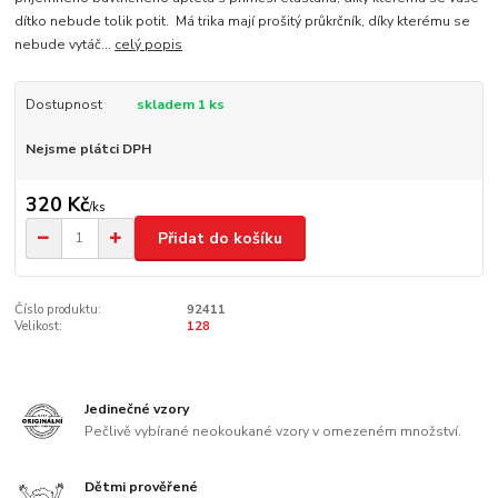
dítko nebude tolik potit. Má trika mají prošitý průkrčník, díky kterému se
nebude vytáč...
celý popis
Dostupnost
skladem 1 ks
Nejsme plátci DPH
320 Kč
/
ks
Přidat do košíku
Číslo produktu:
92411
Velikost:
128
Jedinečné vzory
Pečlivě vybírané neokoukané vzory v omezeném množství.
Dětmi prověřené