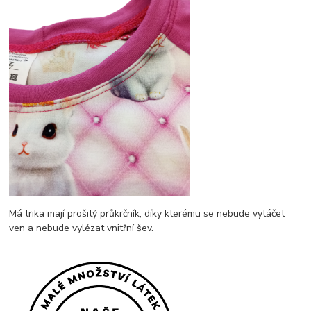
Má trika mají prošitý průkrčník, díky kterému se nebude vytáčet
ven a nebude vylézat vnitřní šev.