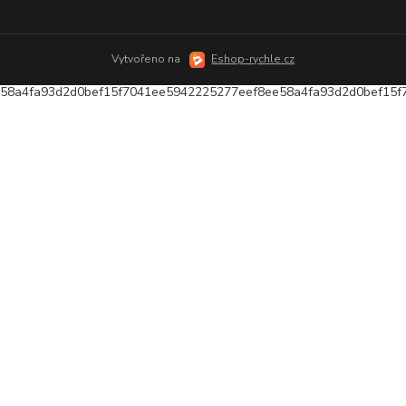
Vytvořeno na
Eshop-rychle.cz
58a4fa93d2d0bef15f7041ee5942225277eef8ee58a4fa93d2d0bef15f