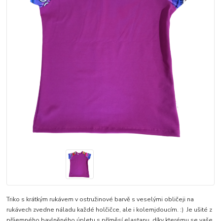
Triko s krátkým rukávem v ostružinové barvě s veselými obličeji na
rukávech zvedne náladu každé holčičce, ale i kolemjdoucím. :) Je ušité z
příjemného bavlněného úpletu s příměsí elastanu, díky kterému se vaše