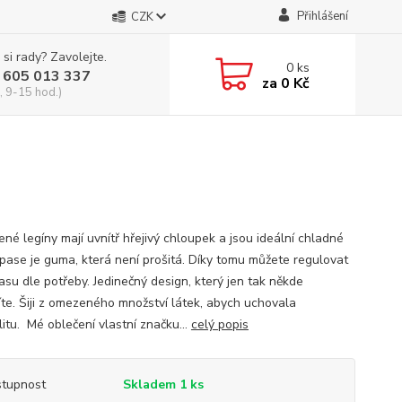
Přihlášení
CZK
 si rady? Zavolejte.
0
ks
 605 013 337
za
0 Kč
, 9-15 hod.)
né legíny mají uvnítř hřejivý chloupek a jsou ideální chladné
 pase je guma, která není prošitá. Díky tomu můžete regulovat
asu dle potřeby. Jedinečný design, který jen tak někde
íte. Šiji z omezeného množství látek, abych uchovala
litu. Mé oblečení vlastní značku...
celý popis
tupnost
Skladem 1 ks