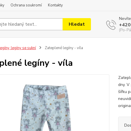
nky
Ochrana soukromí
Kontakty
Nevíte
Hledat
+420
(Po-Pá
egíny, legíny se sukní
Zateplené legíny - víla
plené legíny - víla
Zateple
dny. V
šířku p
neuvid
origina
Dos