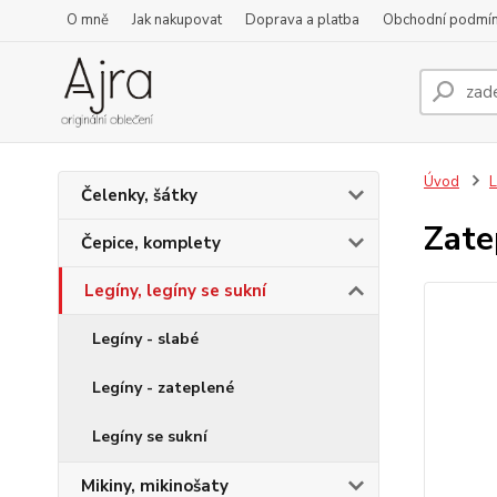
O mně
Jak nakupovat
Doprava a platba
Obchodní podmí
Úvod
L
Čelenky, šátky
Zate
Čepice, komplety
Legíny, legíny se sukní
Legíny - slabé
Legíny - zateplené
Legíny se sukní
Mikiny, mikinošaty