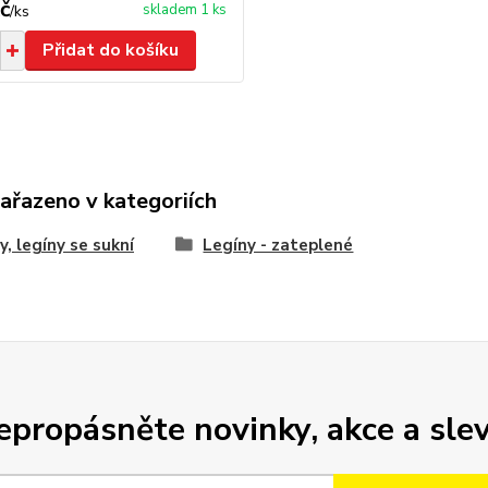
č
skladem 1 ks
/
ks
Přidat do košíku
zařazeno v kategoriích
y, legíny se sukní
Legíny - zateplené
epropásněte novinky, akce a slev