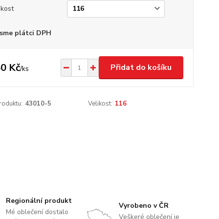
ikost
sme plátci DPH
0 Kč
Přidat do košíku
/
ks
roduktu:
43010-5
Velikost:
116
Regionální produkt
Vyrobeno v ČR
Mé oblečení dostalo
Veškeré oblečení je