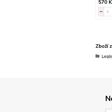
570 K
Zboží 
Legín
N