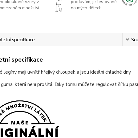
neokoukané vzory v
prodávám, je testované
omezeném množství.
na mých dětech.
etní specifikace
Sou
tní specifikace
 legíny mají uvnítř hřejivý chloupek a jsou ideální chladné dny.
 guma, která není prošitá. Díky tomu můžete regulovat šířku pas