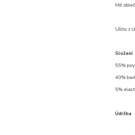
Mé obleče
Ušito z lá
Složení
55% poy
40% bav
5% elast
Údržba