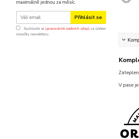
maximálně jednou za měsíc.
Přihlásit se
Souhlasím se
zpracováním osobních údajů
za účelem
rozesílky newsletteru.
Kompl
Komple
Zateplené
V pase je