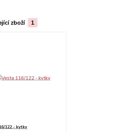
jící zboží
1
16/122 - kytky